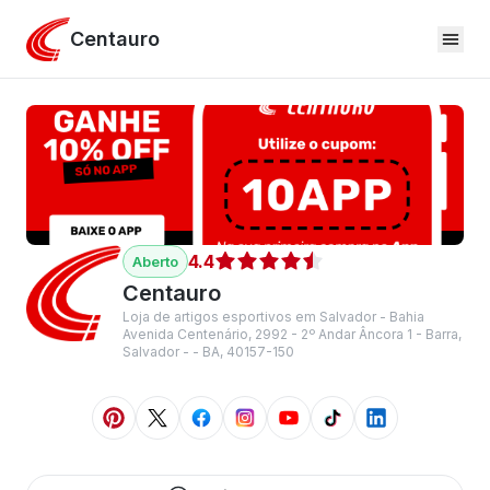
Centauro
4.4
Centauro
Loja de artigos esportivos em Salvador - Bahia
Avenida Centenário, 2992 - 2º Andar Âncora 1 - Barra,
Salvador - - BA, 40157-150