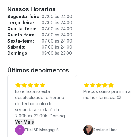
Nossos Horários
Segunda-feira:
07:00 às 24:00
Terça-feira:
07:00 às 24:00
Quarta-feira:
07:00 às 24:00
Quinta-feira:
07:00 às 24:00
Sexta-feira:
07:00 às 24:00
Sábado:
07:00 às 24:00
Domingo:
08:00 às 23:00
Últimos depoimentos
Esse horário está
Preços ótimo pra mim a
desatualizado, o horário
melhor farmácia 😁
de fechamento de
segunda á sexta é da
7:00h ás 23:00h. Domingo
e Ferido o horário de
Ver Mais
funcionamento é das
Filial SP Mongaguá
Rosiane Lima
08:00h ás 22:00h.