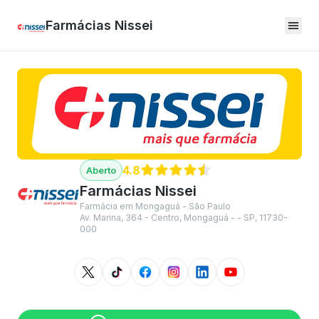
Farmácias Nissei
4.8
Farmácias Nissei
Farmácia em Mongaguá - São Paulo
Av. Marina, 364 - Centro, Mongaguá - - SP, 11730-
000