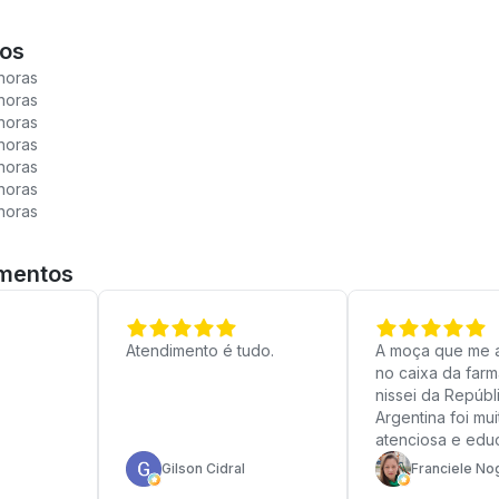
ios
horas
horas
horas
horas
horas
horas
horas
imentos
Atendimento é tudo.
A moça que me 
no caixa da farm
nissei da Repúbl
Argentina foi mui
atenciosa e edu
Gilson Cidral
Franciele No