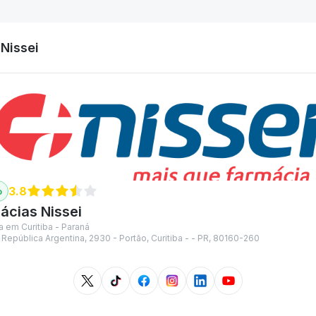
Nissei
3.8
ácias Nissei
a em Curitiba - Paraná
República Argentina, 2930 - Portão, Curitiba - - PR, 80160-260