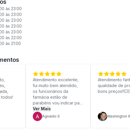
ios
00 às 23:00
00 às 23:00
00 às 23:00
00 às 23:00
00 às 23:00
00 às 22:00
00 às 21:00
imentos
to,
Atendimento excelente,
Atendimento fant
es,
fui muito bem atendido,
qualidade de pr
zada,
os funcionários da
bons preços!!💥
 todos!
farmácia estão de
parabéns vou indicar para
mais pessoas.
Ver Mais
Agnaldo S
Washington W