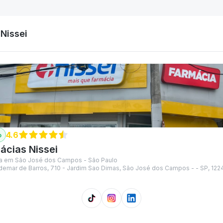
Nissei
4.6
ácias Nissei
a em São José dos Campos - São Paulo
 Ademar de Barros, 710 - Jardim Sao Dimas, São José dos Campos - - SP, 122