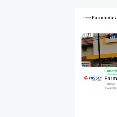
Farmácias 
Farm
Farmáci
Avenida 