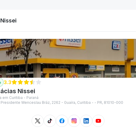
Nissei
3.3
ácias Nissei
a em Curitiba - Paraná
Presidente Wenceslau Bráz, 2262 - Guaíra, Curitiba - - PR, 81010-000