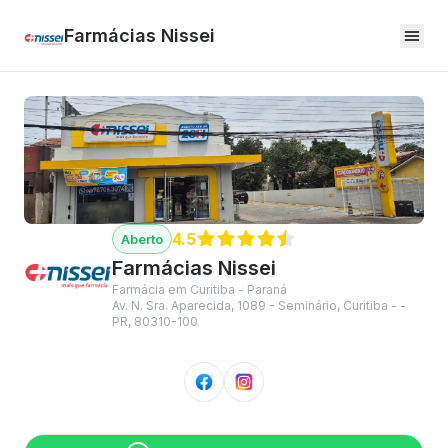
Farmácias Nissei
4.5
Farmácias Nissei
Farmácia em Curitiba - Paraná
Av. N. Sra. Aparecida, 1089 - Seminário, Curitiba - -
PR, 80310-100