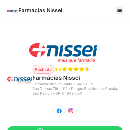
Farmácias Nissei
4.6
Farmácias Nissei
Farmácia em São Paulo - São Paulo
Rua Demas Zitto, 110 - Parque Resídencial Cocaia,
São Paulo - - SP, 04849-050