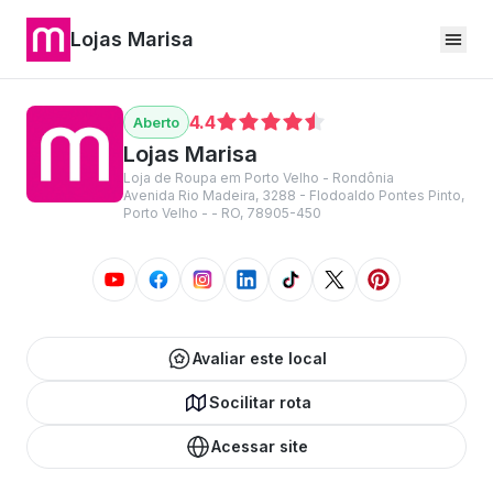
Lojas Marisa
4.4
Lojas Marisa
Loja de Roupa em Porto Velho - Rondônia
Avenida Rio Madeira, 3288 - Flodoaldo Pontes Pinto,
Porto Velho - - RO, 78905-450
Avaliar este local
Socilitar rota
Acessar site