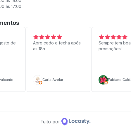
00 às 19:00
00 às 17:00
imentos
gosto de
Abre cedo e fecha após
Sempre tem boa
as 18h.
promoções!
alcante
Carla Avelar
Fabiane Cald
Feito por: