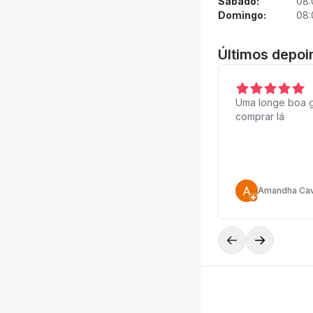
Sábado:
08:
Domingo:
08:
Últimos depo
Uma longe boa 
comprar lá
Amandha Cav