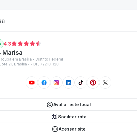
sa
4.3
s Marisa
Roupa em Brasília - Distrito Federal
ote 21, Brasília - - DF, 72210-120
Avaliar este local
Socilitar rota
Acessar site